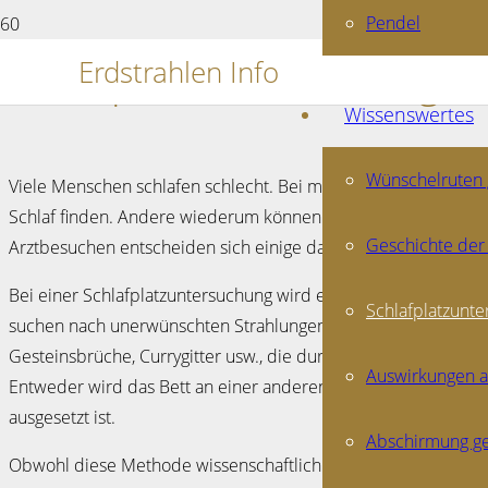
Pendel
Schlafplatzuntersuchung
Erdstrahlen Info
Wissenswertes
Wünschelruten
Viele Menschen schlafen schlecht. Bei manchen hat das körper
Schlaf finden. Andere wiederum können sich den schlechten S
Geschichte der
Arztbesuchen entscheiden sich einige dazu, eine Schlafplatzu
Bei einer Schlafplatzuntersuchung wird ein Rutengänger mit H
Schlafplatzunt
suchen nach unerwünschten Strahlungen, die das Wohlbefind
Gesteinsbrüche, Currygitter usw., die durch ihre Strahlung die
Auswirkungen a
Entweder wird das Bett an einer anderen Stelle im Raum aufge
ausgesetzt ist.
Abschirmung ge
Obwohl diese Methode wissenschaftlich umstritten ist, beri