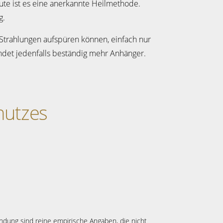
eute ist es eine anerkannte Heilmethode.
g.
 Strahlungen aufspüren können, einfach nur
indet jedenfalls beständig mehr Anhänger.
hutzes
ndung sind reine empirische Angaben, die nicht