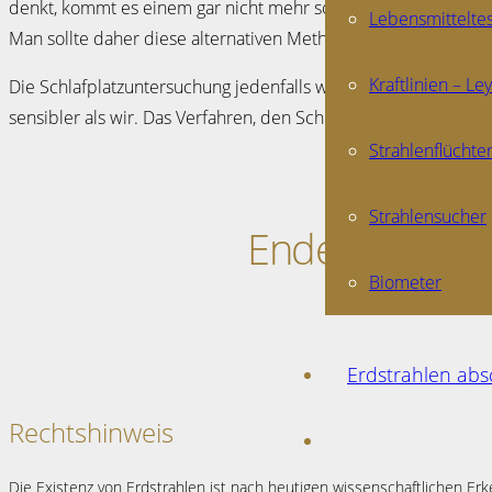
denkt, kommt es einem gar nicht mehr so absonderlich vor. Vor
Lebensmittelte
Man sollte daher diese alternativen Methoden nicht nur beläch
Kraftlinien – Le
Die Schlafplatzuntersuchung jedenfalls wird immer häufiger 
sensibler als wir. Das Verfahren, den Schlafplatz untersuche
Strahlenflüchte
Strahlensucher
Endecken Sie 
Biometer
Erdstrahlen ab
Rechtshinweis
Die Existenz von Erdstrahlen ist nach heutigen wissenschaftlichen Er