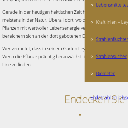
Lebensmittelte
Gerade in der heutigen hektischen Zeit haben viele Menschen v
meistens in der Natur. Überall dort, wo die Bäume, Pflanzen u
Kraftlinien – Le
Pflanzen mit wertvoller Lebensenergie versorgen. Diese Ener
bereichern sich an der dort gebotenen Energie.
Strahlenflüchte
Wer vermutet, dass in seinem Garten Ley Lines zu finden sind,
Strahlensucher
Wenn die Pflanze prächtig heranwächst, ist das ein Zeichen für
Line zu finden.
Biometer
Endecken Sie 
Erdstrahlen ab