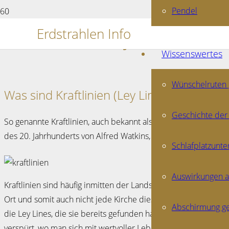
Pendel
Kraftlinien – Ley Lines
Erdstrahlen Info
Wissenswertes
Wünschelruten
Was sind Kraftlinien (Ley Lines)?
Geschichte der
So genannte Kraftlinien, auch bekannt als Ley Lines, gehören 
des 20. Jahrhunderts von Alfred Watkins, einem Engländer geprä
Schlafplatzunt
Auswirkungen a
Kraftlinien sind häufig inmitten der Landschaft, in Städten an
Ort und somit auch nicht jede Kirche diese Kraftlinien. Sie s
Abschirmung ge
die Ley Lines, die sie bereits gefunden haben, auf der Karte zu
verspürt, wo man sich mit wertvoller Lebensenergie auflade