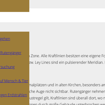
 gehen
 Rutengänger
zur Geomantischen Zone. Alle Kraftlinien besitzen eine eigene F
gt. Kraftlinien bzw. Ley Lines sind ein pulsierender Meridian. D
ersuchung
uf Mensch & Tier
 zum Beispiel Denkmalplätzen und in alten Kirchen, besonders am 
ind für das menschliche Auge nicht sichtbar. Rutengänger nehme
gen Erdstrahlen
 markieren. Als Faustregel gilt, Kraftlinien sind überall dort, w
n kann. Ley Lines können durch große Gebäude unterbrochen w