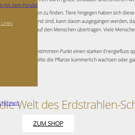
st mit dem Pendel
erlernt, Kraftlinien zu finden. Tiere hingegen haben sich diese
nd Sträucher gesund sind, kann davon ausgegangen werden, dass 
y Lines
gie lässt sich auch auf den Menschen übertragen. Viele Mensc
r
 oder an einem bestimmten Punkt einen starken Energiefluss spür
 eine Kraftlinie. Sollte die Pflanze kümmerlich wachsen oder gar 
die Welt des Erdstrahlen-Sc
schirmen
ZUM SHOP